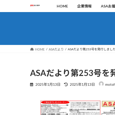
コ
ナ
HOME
企業情報
ASAお
ン
ビ
テ
ゲ
ン
ー
ツ
シ
へ
ョ
ス
ン
キ
に
HOME
ASAだより
ASAだより第253号を発行しまし
ッ
移
プ
動
ASAだより第253号
最
2025年1月13日
2025年1月13日
motoh
終
更
新
日
時
: