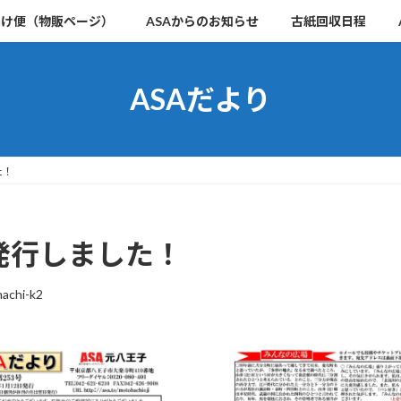
届け便（物販ページ）
ASAからのお知らせ
古紙回収日程
ASAだより
た！
を発行しました！
achi-k2