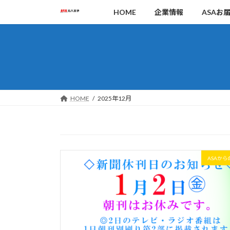
コ
ナ
HOME
企業情報
ASAお
ン
ビ
テ
ゲ
ン
ー
ツ
シ
へ
ョ
ス
ン
キ
に
HOME
2025年12月
ッ
移
プ
動
ASAから