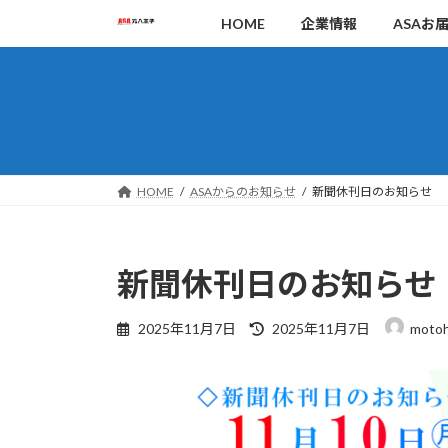
コ
ナ
HOME
企業情報
ASAお
ン
ビ
テ
ゲ
ン
ー
ツ
シ
へ
ョ
ス
ン
キ
に
HOME
ASAからのお知らせ
新聞休刊日のお知らせ
ッ
移
プ
動
新聞休刊日のお知らせ
最
2025年11月7日
2025年11月7日
motoh
終
更
新
日
時
: