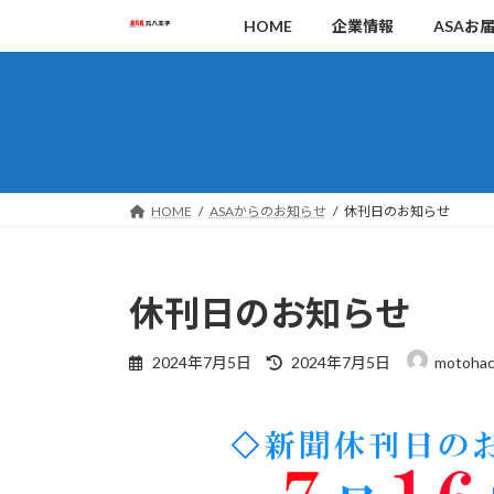
コ
ナ
HOME
企業情報
ASAお
ン
ビ
テ
ゲ
ン
ー
ツ
シ
へ
ョ
ス
ン
キ
に
HOME
ASAからのお知らせ
休刊日のお知らせ
ッ
移
プ
動
休刊日のお知らせ
最
2024年7月5日
2024年7月5日
motohac
終
更
新
日
時
: