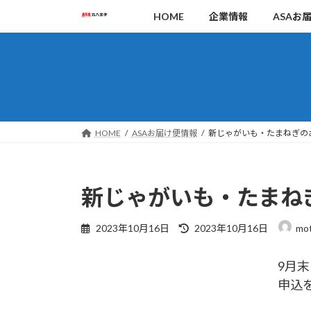
コ
ナ
HOME
企業情報
ASAお
ン
ビ
テ
ゲ
ン
ー
ツ
シ
へ
ョ
ス
ン
キ
に
HOME
ASAお届け便情報
新じゃがいも・たまねぎのお
ッ
移
プ
動
新じゃがいも・たまねぎ
最
2023年10月16日
2023年10月16日
mot
終
更
9月
新
日
申込
時
: